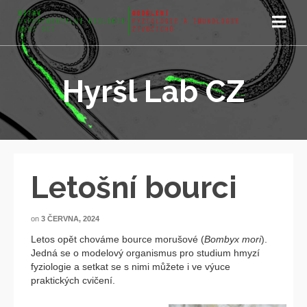
Hyršl Lab CZ
Letošní bourci
on
3 ČERVNA, 2024
Letos opět chováme bource morušové (
Bombyx mori
).
Jedná se o modelový organismus pro studium hmyzí
fyziologie a setkat se s nimi můžete i ve výuce
praktických cvičení.