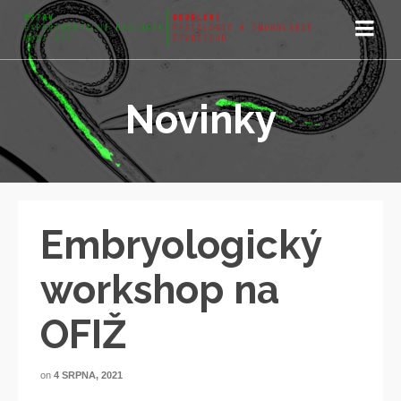
Novinky
Embryologický
workshop na
OFIŽ
on
4 SRPNA, 2021