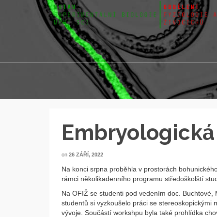
Embryologická 
on
26 ZÁŘÍ, 2022
Na konci srpna proběhla v prostorách bohunickéh
rámci několikadenního programu středoškolští stude
Na OFIŽ se studenti pod vedením doc. Buchtové, M
studentů si vyzkoušelo práci se stereoskopickými m
vývoje. Součástí workshpu byla také prohlídka cho