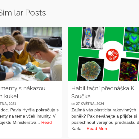
Similar Posts
imenty s nákazou
Habilitační přednáška K.
h kukel
Součka
TNA, 2021
on
27 KVĚTNA, 2024
doc. Pavla Hyršla pokračuje s
Zajímá vás plasticita rakovinných
nty na téma včelí imunity. V
buněk? Pak neváhejte a přijďte si
ojektu Ministerstva...
Read
poslechnout veřejnou přednášku d
Karla...
Read More