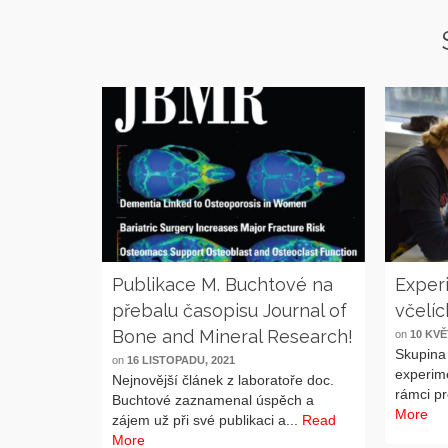
Publikace M. Buchtové na
Exper
přebalu časopisu Journal of
včelíc
Bone and Mineral Research!
on
10 KVĚ
Skupina 
on
16 LISTOPADU, 2021
experime
Nejnovější článek z laboratoře doc.
rámci pr
Buchtové zaznamenal úspěch a
More
zájem už při své publikaci a...
Read
More