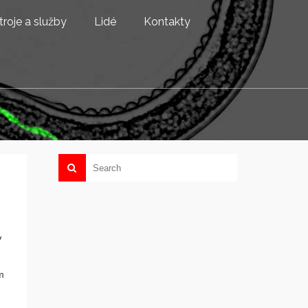
troje a služby
Lidé
Kontakty
V
m