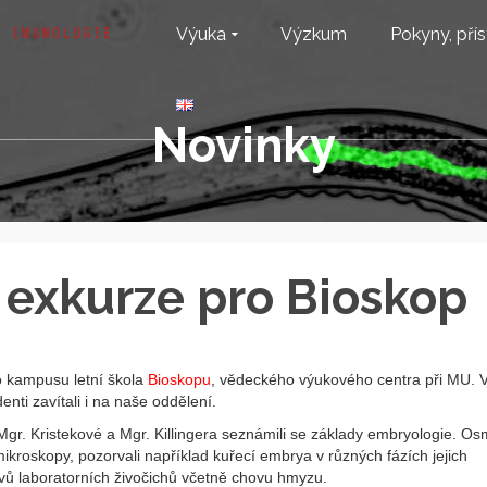
Výuka
Výzkum
Pokyny, přís
Novinky
exkurze pro Bioskop
o kampusu letní škola
Bioskopu
, vědeckého výukového centra při MU. 
nti zavítali i na naše oddělení.
gr. Kristekové a Mgr. Killingera seznámili se základy embryologie. Os
ikroskopy, pozorvali například kuřecí embrya v různých fázích jejich
vů laboratorních živočichů včetně chovu hmyzu.