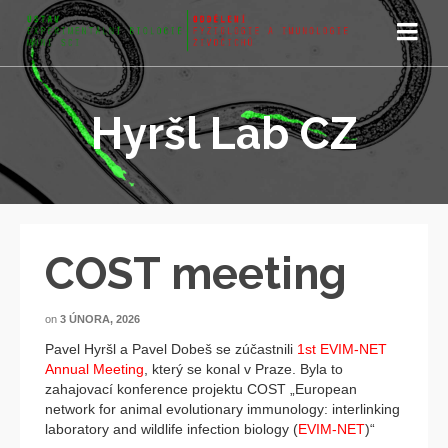
Hyršl Lab CZ
COST meeting
on
3 ÚNORA, 2026
Pavel Hyršl a Pavel Dobeš se zúčastnili
1st EVIM-NET
Annual Meeting
, který se konal v Praze. Byla to
zahajovací konference projektu COST „European
network for animal evolutionary immunology: interlinking
laboratory and wildlife infection biology (
EVIM-NET
)“