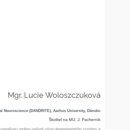
Mgr. Lucie Woloszczuková
nal Neuroscience (DANDRITE), Aarhus University, Dánsko
Školitel na MU: J. Pacherník
 signalizaci mohou ovlivnit vývoj dopaminergního systému a