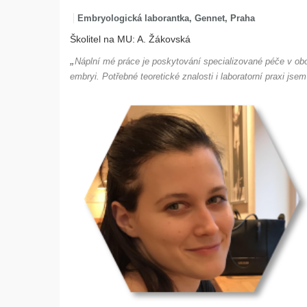
Embryologická laborantka, Gennet, Praha
Školitel na MU: A. Žákovská
„
Náplní mé práce je poskytování specializované péče v obo
embryi. Potřebné teoretické znalosti i laboratorní praxi jsem