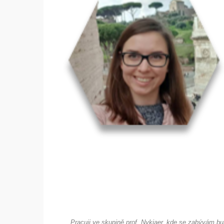
„Pracuji ve skupině prof. Nykjaer, kde se zabývám b