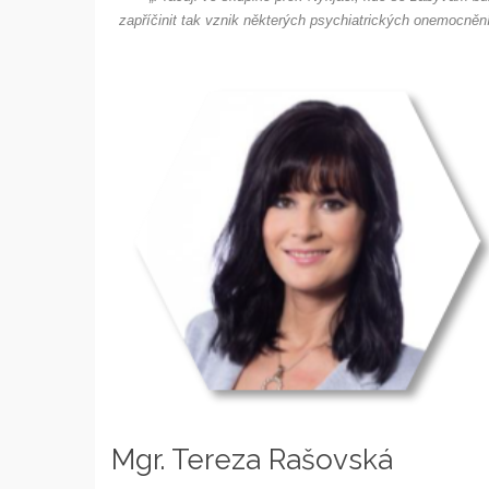
zapříčinit tak vznik některých psychiatrických onemocnění
Mgr. Tereza Rašovská