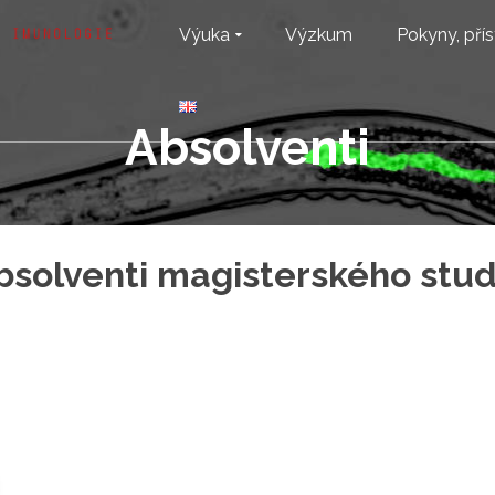
Výuka
Výzkum
Pokyny, přís
Absolventi
bsolventi magisterského stud