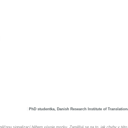
PhD studentka, Danish Research Institute of Translatio
uněčnou signalizací během vývoje mozku. Zaměřuji se na to, jak chyby v této