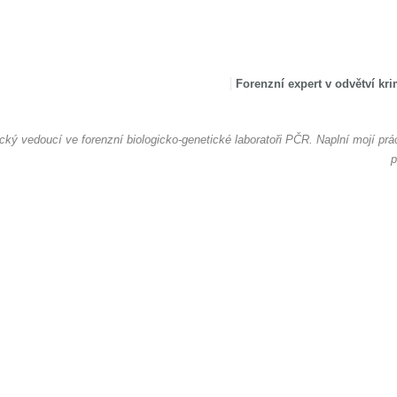
Forenzní expert v odvětví kri
cký vedoucí ve forenzní biologicko-genetické laboratoři PČR. Naplní mojí pr
p