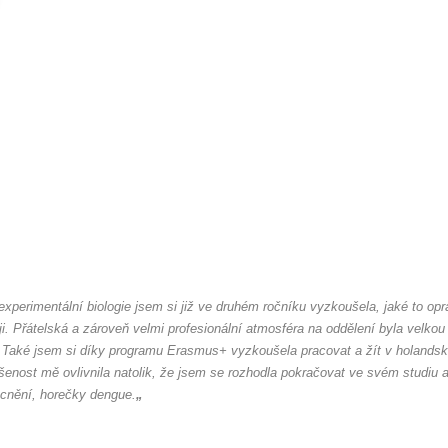
 experimentální biologie jsem si již ve druhém ročníku vyzkoušela, jaké to 
yji. Přátelská a zároveň velmi profesionální atmosféra na oddělení byla velkou
 Také jsem si díky programu Erasmus+ vyzkoušela pracovat a žít v holandské
šenost mě ovlivnila natolik, že jsem se rozhodla pokračovat ve svém studiu a
cnění, horečky dengue.
„