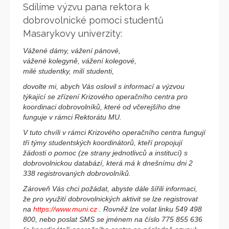
Sdílíme výzvu pana rektora k
dobrovolnické pomoci studentů
Masarykovy univerzity:
Vážené dámy, vážení pánové,
vážené kolegyně, vážení kolegové,
milé studentky, milí studenti,
dovolte mi, abych Vás oslovil s informací a výzvou
týkající se zřízení Krizového operačního centra pro
koordinaci dobrovolníků, které od včerejšího dne
funguje v rámci Rektorátu MU.
V tuto chvíli v rámci Krizového operačního centra fungují
tři týmy studentských koordinátorů, kteří propojují
žádosti o pomoc (ze strany jednotlivců a institucí) s
dobrovolnickou databází, která má k dnešnímu dni 2
338 registrovaných dobrovolníků.
Zároveň Vás chci požádat, abyste dále šířili informaci,
že pro využití dobrovolnických aktivit se lze registrovat
na
https://www.muni.cz
. Rovněž lze volat linku 549 498
800, nebo poslat SMS se jménem na číslo 775 855 636