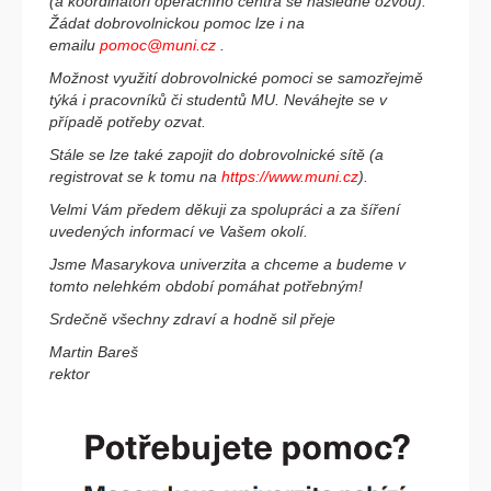
(a koordinátoři operačního centra se následně ozvou).
Žádat dobrovolnickou pomoc lze i na
emailu
pomoc@muni.cz
.
Možnost využití dobrovolnické pomoci se samozřejmě
týká i pracovníků či studentů MU. Neváhejte se v
případě potřeby ozvat.
Stále se lze také zapojit do dobrovolnické sítě (a
registrovat se k tomu na
https://www.muni.cz
).
Velmi Vám předem děkuji za spolupráci a za šíření
uvedených informací ve Vašem okolí.
Jsme Masarykova univerzita a chceme a budeme v
tomto nelehkém období pomáhat potřebným!
Srdečně všechny zdraví a hodně sil přeje
Martin Bareš
rektor