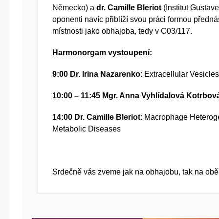
Německo) a
dr. Camille Bleriot
(Institut Gusta
oponenti navíc přiblíží svou práci formou předn
místnosti jako obhajoba, tedy v C03/117.
Harmonorgam vystoupení:
9:00
Dr. Irina Nazarenko
: Extracellular Vesicle
10:00
– 11:45
Mgr. Anna Vyhlídalová Kotrbov
14:00
Dr. Camille Bleriot
: Macrophage Heteroge
Metabolic Diseases
Srdečně vás zveme jak na obhajobu, tak na obě