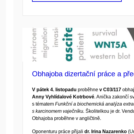
Obhajoba dizertační práce a př
V pátek 4. listopadu
proběhne
v C03/117
obhaj
Anny Vyhlídalové Kotrbové
. Anička zakončí s
s tématem
Funkční a biochemická analýza extrac
s karcinomem vaječníku.
Školitelkou je dr. Ven
Obhajoba proběhne v angličtině.
Oponenturu práce přijali
dr. Irina Nazarenko
(Un