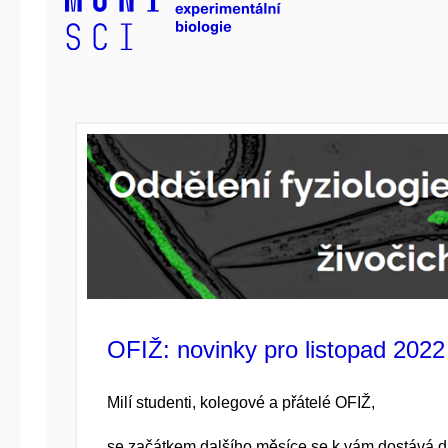
OFIŽ: novinky pro listopad 2022
Milí studenti, kolegové a přátelé OFIŽ,
se začátkem dalšího měsíce se k vám dostává da