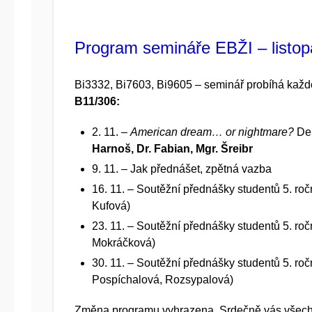
Program semináře EBŽI – listo
Bi3332, Bi7603, Bi9605 – seminář probíhá kaž
B11/306:
2. 11. –
American dream… or nightmare?
Deb
Harnoš, Dr. Fabian, Mgr. Šreibr
9. 11. – Jak přednášet, zpětná vazba
16. 11. – Soutěžní přednášky studentů 5. ro
Kufová)
23. 11. – Soutěžní přednášky studentů 5. ro
Mokráčková)
30. 11. – Soutěžní přednášky studentů 5. ro
Pospíchalová, Rozsypalová)
Změna programu vyhrazena. Srdečně vás všec