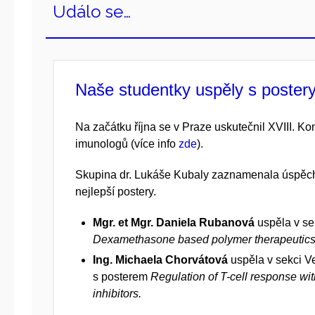
Událo se…
Naše studentky uspěly s postery
Na začátku října se v Praze uskutečnil XVIII. K
imunologů (více info
zde
).
Skupina dr. Lukáše Kubaly zaznamenala úspěch,
nejlepší postery.
Mgr. et Mgr. Daniela Rubanová
uspěla v se
Dexamethasone based polymer therapeutics fo
Ing. Michaela Chorvátová
uspěla v sekci V
s posterem
Regulation of T-cell response wit
inhibitors.