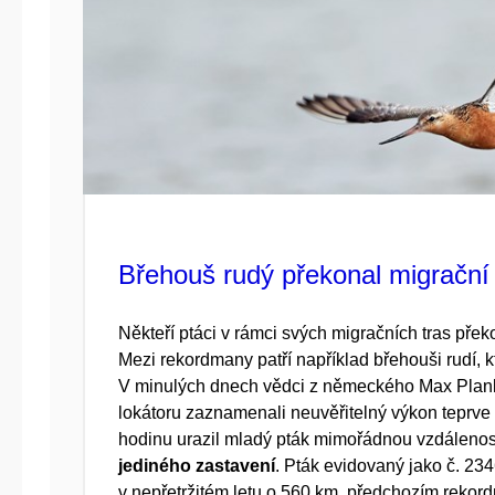
Břehouš rudý překonal migrační
Někteří ptáci v rámci svých migračních tras přek
Mezi rekordmany patří například břehouši rudí, kt
V minulých dnech vědci z německého Max Plank I
lokátoru zaznamenali neuvěřitelný výkon teprve 
hodinu urazil mladý pták mimořádnou vzdálenos
jediného zastavení
. Pták evidovaný jako č. 23
v nepřetržitém letu o 560 km, předchozím rekor