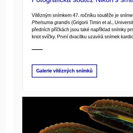
Vítězným snímkem 47. ročníku soutěže je sním
Phelsuma grandis
(Grigorii Timin et al., Univer
předních příčkách jsou také například snímky pr
knot svíčky. První dvacítku uzavírá snímek kard
Galerie vítězných snímků