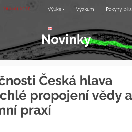
Výuka
Výzkum
Pokyny, přís
Novinky
ečnosti Česká hlava
chlé propojení vědy 
mní praxí