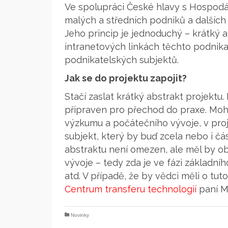
Ve spolupráci České hlavy s Hospodá
malých a středních podniků a dalších
Jeho princip je jednoduchý – krátký
intranetových linkách těchto podnika
podnikatelských subjektů.
Jak se do projektu zapojit?
Stačí zaslat krátký abstrakt projektu.
připraven pro přechod do praxe. Mohou
výzkumu a počátečního vývoje, v proj
subjekt, který by buď zcela nebo i čá
abstraktu není omezen, ale měl by o
vývoje – tedy zda je ve fázi základní
atd. V případě, že by vědci měli o tu
Centrum transferu technologií
paní M
Novinky