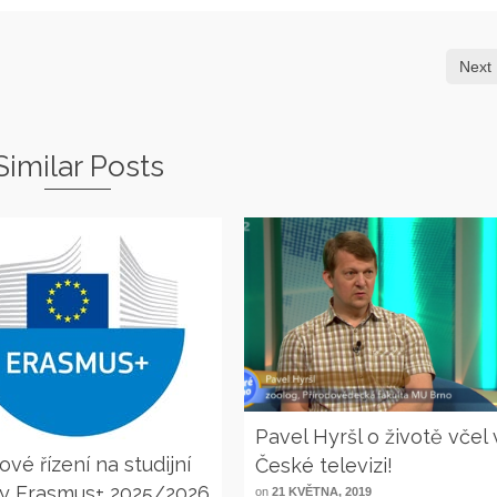
Next 
Similar Posts
Pavel Hyršl o životě včel 
vé řízení na studijní
České televizi!
y Erasmus+ 2025/2026
on
21 KVĚTNA, 2019