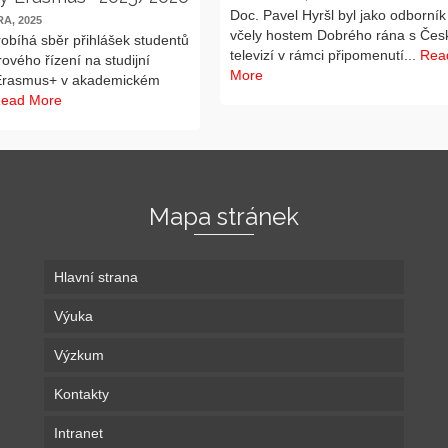
Doc. Pavel Hyršl byl jako odborník
A, 2025
včely hostem Dobrého rána s Čes
obíhá sběr přihlášek studentů
televizí v rámci připomenutí...
Rea
ového řízení na studijní
More
Erasmus+ v akademickém
ead More
Mapa stránek
Hlavní strana
Výuka
Výzkum
Kontakty
Intranet