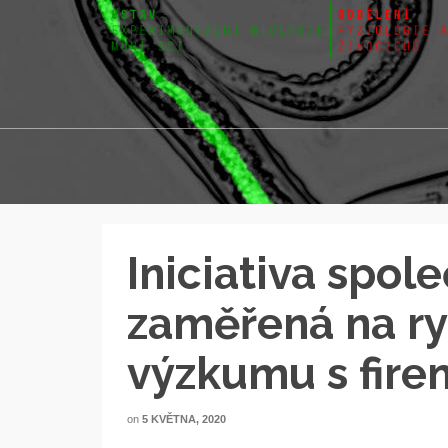
Iniciativa spol
zaměřená na ry
výzkumu s fire
on
5 KVĚTNA, 2020