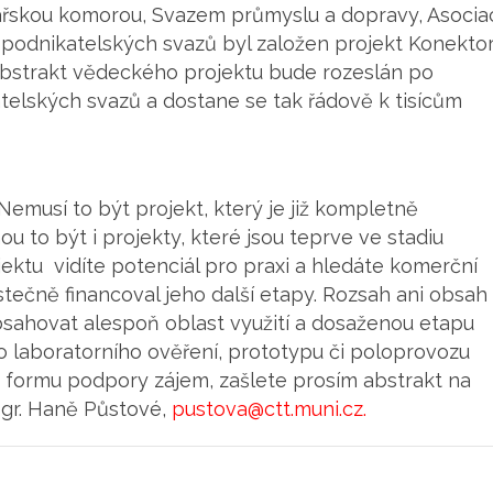
řskou komorou, Svazem průmyslu a dopravy, Asocia
 podnikatelských svazů byl založen projekt Konektor
 abstrakt vědeckého projektu bude rozeslán po
telských svazů a dostane se tak řádově k tisícům
 Nemusí to být projekt, který je již kompletně
 to být i projekty, které jsou teprve ve stadiu
ektu vidíte potenciál pro praxi a hledáte komerční
stečně financoval jeho další etapy. Rozsah ani obsah
bsahovat alespoň oblast využití a dosaženou etapu
ho laboratorního ověření, prototypu či poloprovozu
to formu podpory zájem, zašlete prosím abstrakt na
gr. Haně Půstové,
pustova@ctt.muni.cz.