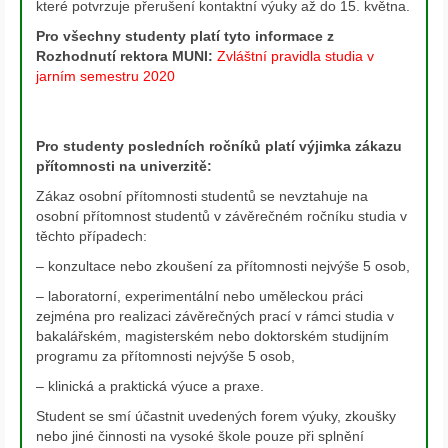
které potvrzuje přerušení kontaktní výuky až do 15. května.
Pro všechny studenty platí tyto informace z
Rozhodnutí rektora MUNI:
Zvláštní pravidla studia v
jarním semestru 2020
Pro studenty posledních ročníků platí výjimka zákazu
přítomnosti na univerzitě:
Zákaz osobní přítomnosti studentů se nevztahuje na
osobní přítomnost studentů v závěrečném ročníku studia v
těchto případech:
– konzultace nebo zkoušení za přítomnosti nejvýše 5 osob,
– laboratorní, experimentální nebo uměleckou práci
zejména pro realizaci závěrečných prací v rámci studia v
bakalářském, magisterském nebo doktorském studijním
programu za přítomnosti nejvýše 5 osob,
– klinická a praktická výuce a praxe.
Student se smí účastnit uvedených forem výuky, zkoušky
nebo jiné činnosti na vysoké škole pouze při splnění