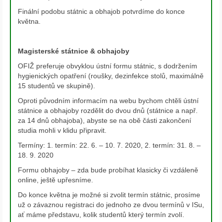
Finální podobu státnic a obhajob potvrdíme do konce
května.
Magisterské státnice
& obhajoby
OFIŽ preferuje obvyklou ústní formu státnic, s dodržením
hygienických opatření (roušky, dezinfekce stolů, maximálně
15 studentů ve skupině).
Oproti původním informacím na webu bychom chtěli ústní
státnice a obhajoby rozdělit do dvou dnů (státnice a např.
za 14 dnů obhajoba), abyste se na obě části zakončení
studia mohli v klidu připravit.
Termíny: 1. termín: 22. 6. – 10. 7. 2020, 2. termín: 31. 8. –
18. 9. 2020
Formu obhajoby – zda bude probíhat klasicky či vzdáleně
online, ještě upřesníme.
Do konce května je možné si zvolit termín státnic, prosíme
už o závaznou registraci do jednoho ze dvou termínů v ISu,
ať máme představu, kolik studentů který termín zvolí.