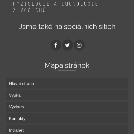
Jsme také na sociálních sítích
Mapa stránek
Hlavní strana
Výuka
Výzkum
Kontakty
Bi63336: Biologie zárodečných buněk (Anger):
Intranet