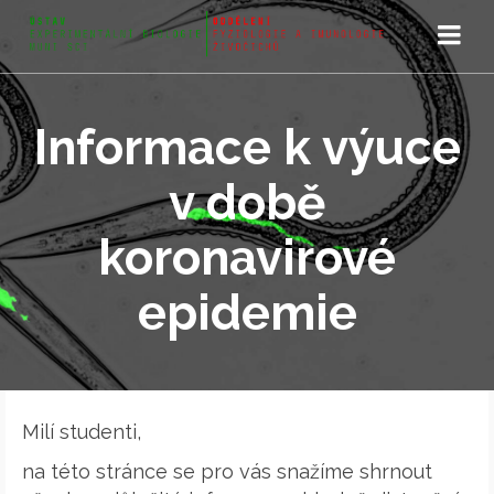
Informace k výuce
v době
koronavirové
epidemie
Milí studenti,
na této stránce se pro vás snažíme shrnout