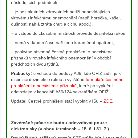
následujících podmínek:
– je bez akutních zdravotních potíží odpovídajících
virovému infekčnímu onemocnění (např. horečka, kašel,
dušnost, náhlá ztráta chuti a čichu apod.),
– u vstupu do zkušební místnosti provede dezinfekci rukou,
– nemá v daném čase nařízeno karanténní opatření,
– poskytne písemné čestné prohlášení o neexistenci
příznaků virového infekčního onemocnění v období
předchozích dvou týdnů.
Prakticky:
u vchodu do budovy A36, kde OFIŽ sídlí, je k
dispozici dezinfekce rukou a vytištěné
formuláře čestného
prohlášení o neexistenci příznaků
, které po vyplnění
odevzdejte v kanceláři A36/124 sekretářkám OFIŽ.
Update: Čestné prohlášení stačí vyplnit v ISu –
ZDE
.
Závěrečné práce se budou odevzdávat pouze
elektronicky (v obou termínech – 15. 6. i 31. 7.).
Druhý řádný, zářijový, termín SZZ může být i opravným