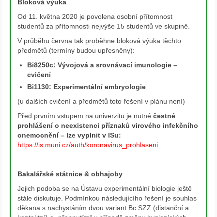
Bloková výuka
Od 11. května 2020 je povolena osobní přítomnost
studentů za přítomnosti nejvýše 15 studentů ve skupině.
V průběhu června tak proběhne bloková výuka těchto
předmětů (termíny budou upřesněny):
Bi8250c: Vývojová a srovnávací imunologie –
cvičení
Bi1130: Experimentální embryologie
(u dalších cvičení a předmětů toto řešení v plánu není)
Před prvním vstupem na univerzitu je nutné
čestné
prohlášení o neexistenci příznaků virového infekčního
onemocnění – lze vyplnit v ISu:
https://is.muni.cz/auth/koronavirus_prohlaseni
.
Bakalářské státnice
& obhajoby
Jejich podoba se na Ústavu experimentální biologie ještě
stále diskutuje. Podmínkou následujícího řešení je souhlas
děkana s nachystáním dvou variant Bc SZZ (distanční a