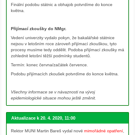
Finální podobu státnic a obhajob potvrdíme do konce
května.
Přijímací zkoušky do NMgr.
Vedení univerzity vydalo pokyn, že bakalářské státnice
nejsou v letošním roce zároveň přijímací zkouškou, tyto
procesy musíme tedy oddělit. Podoba přijímací zkoušky má
zohlednit letošní těžší podmínky studentů.
Termín: konec června/začátek července.
Podobu přijímacích zkoušek potvrdíme do konce května.
Všechny informace se v návaznosti na vývoj
epidemiologické situace mohou ještě změnit.
Aktualizace k 20. 4. 2020, 11:00
Rektor MUNI Martin Bareš vydal nové
mimořádné opatření
,