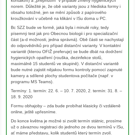
kontaktní) a „přepnutím“ v případě změny hygienických
norem. Důležité je, že obě varianty jsou z hlediska formy i
obsahu totožné, jen se mění způsob z papírového
kroužkování v učebně na klikání v ISu doma u PC.
Bc SZZ bude ve formě, jaká byla i minulé roky, tedy
písemný test jak pro Obecnou biologii i pro specializační
část (a-d možnosti, jedna správná). Obě části se nachystají
do odpovědníků pro případ distanční varianty. V kontaktní
variantě (kterou OFIŽ preferuje) se bude dbát na dodržení
hygienických opatření (rouška, dezinfekce stolů,
maximálně 15 studentů ve skupině). V distanční variantě
bude nutné zajistit nějakou formu kontroly pomocí zapnuté
kamery a sdílené plochy studentova počítače (např. v
programu MS Teams).
Termíny: 1. termín: 22. 6. – 10. 7. 2020, 2. termín: 31. 8. –
18. 9. 2020
Formu obhajoby – zda bude probíhat klasicky či vzdáleně
online, ještě upřesníme.
Do konce května je možné si zvolit termín státnic, prosíme
už o závaznou registraci do jednoho ze dvou termínů v ISu,
ať máme představu, kolik studentů který termín zvolí.