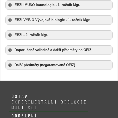
EBŽI IMUNO Imunologie - 1. ročník Mgr.
EBŽI VYBIO Vývojová biologie - 1. ročník Mgr.
EBŽI - 2. ročník Mgr.
Doporučené volitelné a další předměty na OFIŽ
bude v Informačním
systému MUNI zavedeno mimořádné hodnocení „S“,
které znamená, že na studenty, kteří měli takový
Další předměty (negarantované OFIŽ)
předmět v jarním semestru 2020 zapsaný, se bude
pohlížet, jako by jej úspěšně absolvovali (včetně
příslušného počtu kreditů); hodnocení se nezapočítá do
průměru a bude speciálně popsáno v Dodatku k diplomu