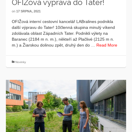
OFIŽová výprava do Tater!
on
17 SRPNA, 2021
OFIŽová interní cestovní kancelář LABralines podnikla
další výpravu do Tater! 10členná skupina minulý víkend
zdolávala oblast Západních Tater. Podnikli výlety na
Baranec (2184 m n. m.), někteří až Plačlivé (2125 m n.
m.) a Žiarskou dolinou zpět, druhý den do …
Read More
Novinky