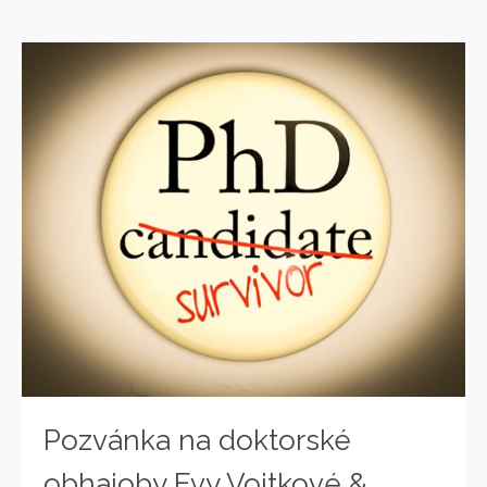
Pozvánka na doktorské
obhajoby Evy Vojtkové &