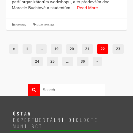
patří organizátorům workshopu, a to především doc.
Marcele Buchtové a studentům …
Read More
Novinky
Buchtova lab
«
1
…
19
20
21
22
23
24
25
…
36
»